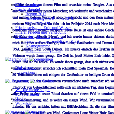
Friedensauftrag
erzählte
sie
mir
von
diesem
Film
und
erweckte
meine
Neugier.
Aus
Friedensbündel
anschaute mit immer neuen Menschen; ich verkaufte und verschenkte 
Beginn 2012
und
meiner
tiefsten
Wahrheit
absolut
entspricht
und
den
Kern meiner 
Erneuerung des Bundes 2019
Tata Pedro 2021
meinem Weg zu folgen.
So
fuhr
ich
im
Frühjahr
2014
nach
New
Me
Friedensreise mit Erde und Wasser
besonders
tiefe
Resonanz
verspüre.
Diese
Reise
ist
eine
andere
Gesch
Innerer Frieden und Vergebung
eine
Friedensprojekt - Geopunktur
Reise
der
„offenen
Türen“,
und
ich
wurde
immer
sicherer
darin
Geopunktur zur weiblichen Kraft
mich
mit
einer
starken
Energie,
mit
Liebe,
Dankbarkeit
und
Demut.D
Kosmogramme
USA,
nämlich
nach
South
Dakota.
Ich
musste
einfach
das
Treffen
de
Geopunktur allgemein
Visionen
wurde
ihnen
gesagt:
Die
Zeit
ist
jetzt!
Mutter
Erde
leidet
Q
helfen
und
sie
zu
heilen.
Es
wurde
ihnen
gesagt,
dass
sich
nichts
ver
Einladungen
und
einer
Autofahrt
erreichte
ich
schließlich
mein
Ziel
Spearfish.
Be
Impressionen
50
TeilnehmerInnen
mit
einigen
der
Großmütter
zu
heiligen
Orten
d
Begegnung
mit
den
Großmüttern
verunsicherte
mich
zunächst:
ich
w
Eindruck
von Gebrechlichkeit sollte sich am nächsten Tag, dem Beginn
Was die Steine singen
aller
Frühe
zu
dem
ersten
Ritual
draußen
auf
einem
Feld
in
unmittel
Schöpferrunen
Hindin
Morgendämmerung,
und
es
wehte
ein
eisiger
Wind.
Wir
versammelt
Wackelstein
Lakotas,
für
uns
errichtet
hatten
mit
Büffelschädeln
für
die
vier
Him
geschützt
vor
dem heftigen Wind.
Großmutter Long Visitor Holy Dan