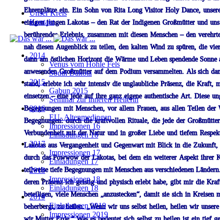
Ehrenplätze
ein.
Ein
Sohn
von
Rita
Long
Visitor
Holy
Dance,
unser
Unser Kreis
Kontakt
einigen
jungen
Lakotas
–
den
Rat
der
Indigenen
Großmütter
und
uns
berührendes
Erlebnis,
zusammen
mit
diesen
Menschen
–
den
verehrt
nah
diesen
Augenblick
zu
teilen,
den
kalten
Wind
zu
spüren,
die
vie
2014
dann
am
östlichen
Horizont
die
Wärme
und
Leben spendende Sonne 
Venus vom Hohle Fels
anwesenden
Großmütter
auf
dem
Podium
versammelten.
Als
sich
da
South Dakota
2015
stand,
erlebte
ich
sehr
intensiv
die
unglaubliche
Präsenz,
die
Kraft,
m
Gabun 2015
einsetzen
–
eine
jede
auf
ihre
ganz
eigene
authentische
Art.
Diese
un
Seminar zur inneren Heilerin
2016
Begegnungen
mit
Menschen,
vor
allem
Frauen,
aus
allen
Teilen
der
EU- Altenmedingen
Begegnungen:
durch
die
kraftvollen
Rituale,
die
jede
der
Großmütter
Impressionen 16
Verbundenheit
mit
der
Natur
und
in
großer
Liebe
und
tiefem
Respe
Einladungen 16
2017
Lakotas
aus
Vergangenheit
und
Gegenwart
mit
Blick
in
die
Zukunft,
Impressionen 17
durch
das
Powwow
der
Lakotas,
bei
dem
ein
weiterer
Aspekt
ihrer
K
Einladungen 17
teilweise tiefe Begegnungen mit Menschen aus verschiedenen Ländern
2018
Impressionen 18
deren
Präsenz
ich
geistig
und
physisch
erlebt
habe,
gibt
mir
die
Kraf
Einladungen 18
beteiligen,
viele
Menschen
„anzustecken“,
damit
sie
sich
in
Kreisen
m
2019
Einladungen 2019
beherbergt, zu heilen.
„Wenn
wir
uns
selbst
heilen,
heilen
wir
unsere
Impressionen 2019
wir Mutter Erde.“
Was
es
bedeutet
sich
selbst
zu
heilen
ist
ein
tief
g