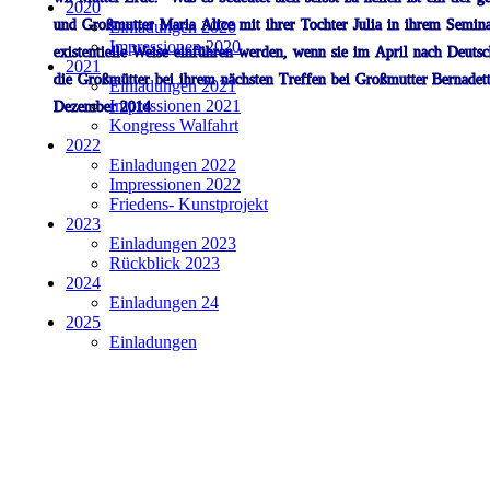
2020
und
Großmutter
Maria
Alice
mit
ihrer
Tochter
Julia
in
ihrem
Semin
Einladungen 2020
Impressionen 2020
existentielle
Weise
einführen
werden,
wenn
sie
im
April
nach
Deuts
2021
die
Großmütter
bei
ihrem
nächsten
Treffen
bei
Großmutter
Bernadett
Einladungen 2021
Impressionen 2021
Dezember 2014
Kongress Walfahrt
2022
Einladungen 2022
Impressionen 2022
Friedens- Kunstprojekt
2023
Einladungen 2023
Rückblick 2023
2024
Einladungen 24
2025
Einladungen