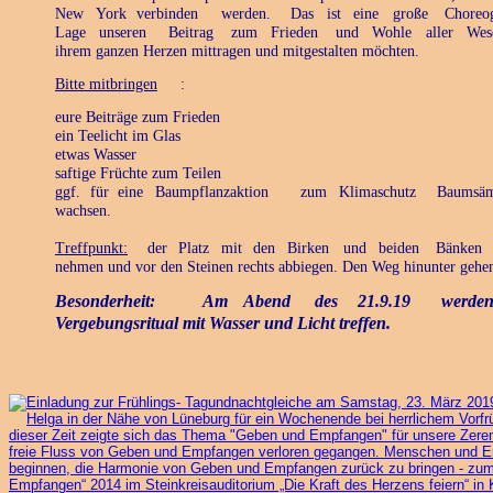
New
York
verbinden
werden.
Das
ist
eine
große
Choreog
Lage
unseren
Beitrag
zum
Frieden
und
Wohle
aller
Wes
ihrem ganzen Herzen mittragen und mitgestalten möchten.
Bitte mitbringen
:
eure Beiträge zum Frieden
ein Teelicht im Glas
etwas Wasser
saftige Früchte zum Teilen
ggf.
für
eine
Baumpflanzaktion
zum
Klimaschutz
Baumsäm
wachsen. 
Treffpunkt:
der
Platz
mit
den
Birken
und
beiden
Bänken
nehmen und vor den Steinen rechts abbiegen. Den Weg hinunter gehen,
Besonderheit:
Am
Abend
des
21.9.19
werde
Vergebungsritual mit Wasser und Licht treffen.