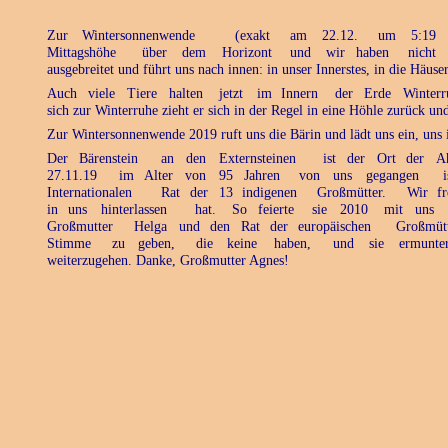
Zur
Wintersonnenwende
(exakt
am
22.12.
um
5:19
Mittagshöhe
über
dem
Horizont
und
wir
haben
nicht
ausgebreitet und führt uns nach innen: in unser Innerstes, in die Häuser
Auch
viele
Tiere
halten
jetzt
im
Innern
der
Erde
Winterr
sich zur Winterruhe zieht er sich in der Regel in eine Höhle zurück und
Zur Wintersonnenwende 2019 ruft uns die Bärin und lädt uns ein, uns i
Der
Bärenstein
an
den
Externsteinen
ist
der
Ort
der
A
27.11.19
im
Alter
von
95
Jahren
von
uns
gegangen
i
Internationalen
Rat
der
13
indigenen
Großmütter.
Wir
f
in
uns
hinterlassen
hat.
So
feierte
sie
2010
mit
uns
Großmutter
Helga
und
den
Rat
der
europäischen
Großmüt
Stimme
zu
geben,
die
keine
haben,
und
sie
ermunter
weiterzugehen. Danke, Großmutter Agnes!