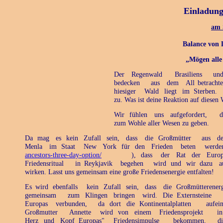
Einladung
am 
Balance von 
„Mögen alle 
Der
Regenwald
Brasiliens
un
bedecken
aus
dem
All
betrachte
hiesiger
Wald
liegt
im
Sterben.
zu. Was ist deine Reaktion auf diesen
Wir
fühlen
uns
aufgefordert,
d
zum Wohle aller Wesen zu geben.
Da
mag
es
kein
Zufall
sein,
dass
die
Großmütter
aus
d
Menla
im
Staat
New
York
für
den
Frieden
beten
werde
ancestors-three-day-option/
),
dass
der
Rat
der
Europ
Friedensritual
in
Reykjavik
begehen
wird
und
wir
dazu
a
wirken. Lasst uns gemeinsam eine große Friedensenergie entfalten!
Es
wird
ebenfalls
kein
Zufall
sein,
dass
die
Großmütterener
gemeinsam
zum
Klingen
bringen
wird.
Die
Externsteine
Europas
verbunden,
da
dort
die
Kontinentalplatten
aufei
Großmutter
Annette
wird
von
einem
Friedensprojekt
in
Herz
und
Kopf
Europas"
Friedensimpulse
bekommen,
d